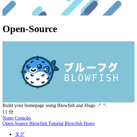
Open-Source
Build your homepage using Blowfish and Hugo
↗
↖
11 分
Nuno Coração
Open-Source
Blowfish
Tutorial
Blowfish
Hugo
タグ