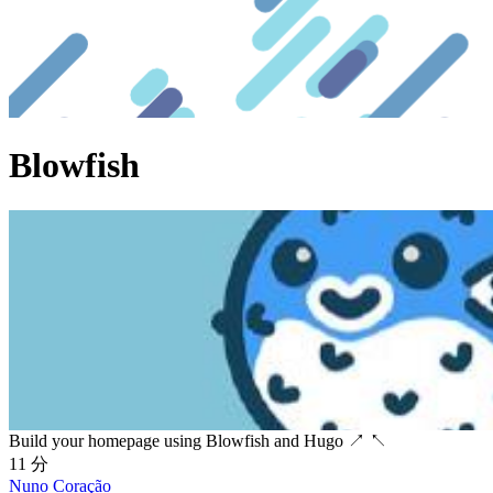
Blowfish
Build your homepage using Blowfish and Hugo
↗
↖
11 分
Nuno Coração