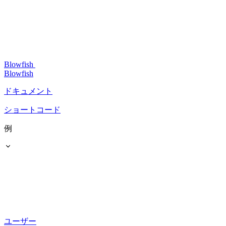
Blowfish
Blowfish
ドキュメント
ショートコード
例
ユーザー